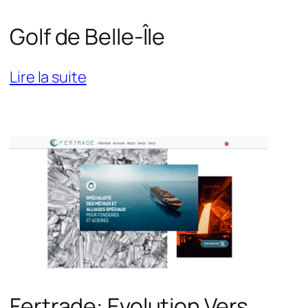
Golf de Belle-Île
:
Lire la suite
Golf
de
Belle-
Île
Fertrade: Evolution Vers