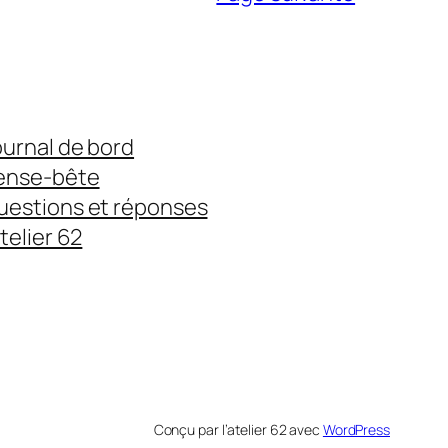
Site
Dynamique
avec
WordPress
ournal de bord
ense-bête
uestions et réponses
atelier 62
Conçu par l’atelier 62 avec
WordPress