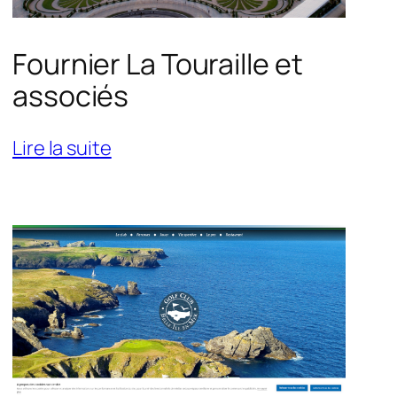
Fournier La Touraille et
associés
:
Lire la suite
Fournier
La
Touraille
et
associés