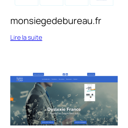
monsiegedebureau.fr
:
Lire la suite
monsiegedebureau.fr