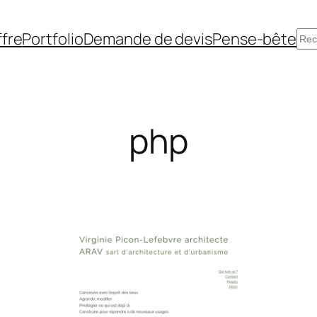
Re
fre
Portfolio
Demande de devis
Pense-bête
php