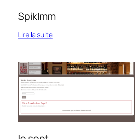
SpikImm
:
Lire la suite
SpikImm
le sept