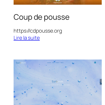
Coup de pousse
https://cdpousse.org
:
Lire la suite
Coup
de
pousse