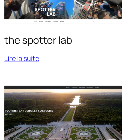
the spotter lab
:
Lire la suite
the
spotter
lab