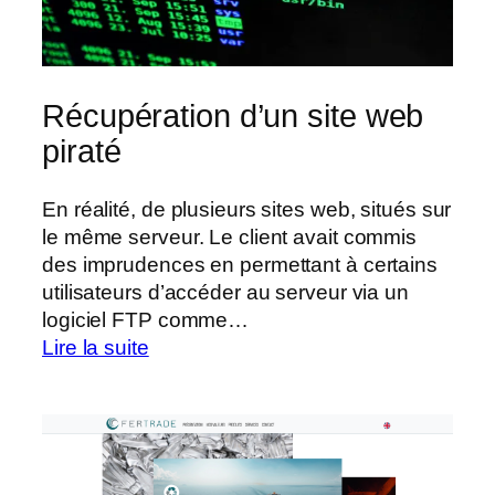
Récupération d’un site web
piraté
En réalité, de plusieurs sites web, situés sur
le même serveur. Le client avait commis
des imprudences en permettant à certains
utilisateurs d’accéder au serveur via un
logiciel FTP comme…
:
Lire la suite
Récupération
d’un
site
web
piraté