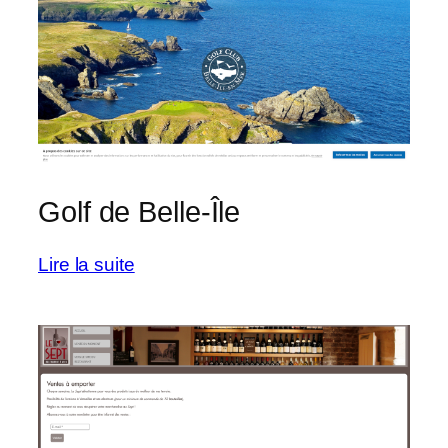
Golf de Belle-Île
:
Lire la suite
Golf
de
Belle-
Île