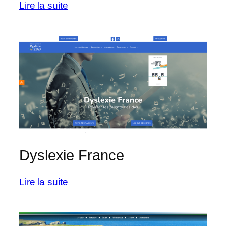
:
Lire la suite
SpikImm
Dyslexie France
:
Lire la suite
Dyslexie
France