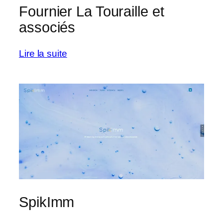
Fournier La Touraille et
associés
:
Lire la suite
Fournier
La
Touraille
et
associés
SpikImm