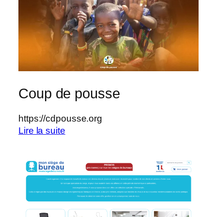
Coup de pousse
https://cdpousse.org
:
Lire la suite
Coup
de
pousse