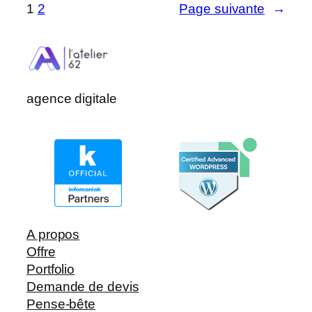
Evolution
1
2
Page suivante
→
Vers
un
Site
Dynamique
avec
agence digitale
WordPress
A propos
Offre
Portfolio
Demande de devis
Pense-bête