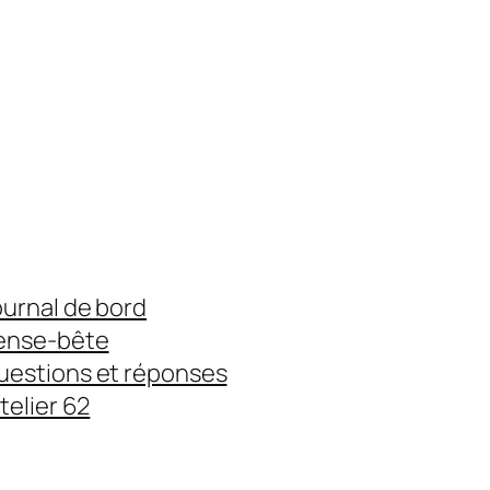
ournal de bord
ense-bête
uestions et réponses
atelier 62