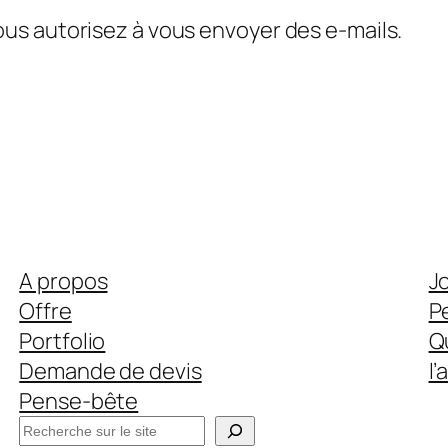
us autorisez à vous envoyer des e-mails.
A propos
J
Offre
P
Portfolio
Q
Demande de devis
l’
Pense-bête
R