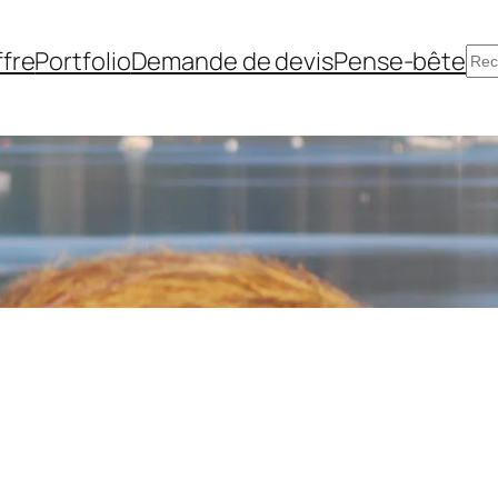
Re
fre
Portfolio
Demande de devis
Pense-bête