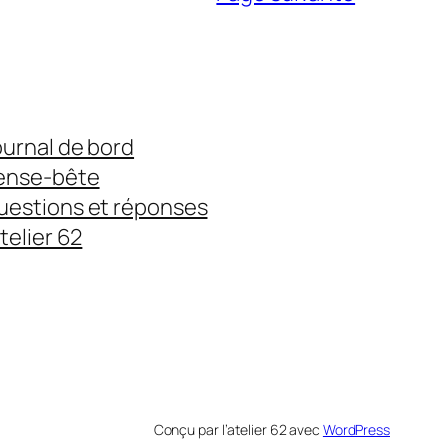
Site
Dynamique
avec
WordPress
ournal de bord
ense-bête
uestions et réponses
atelier 62
Conçu par l’atelier 62 avec
WordPress