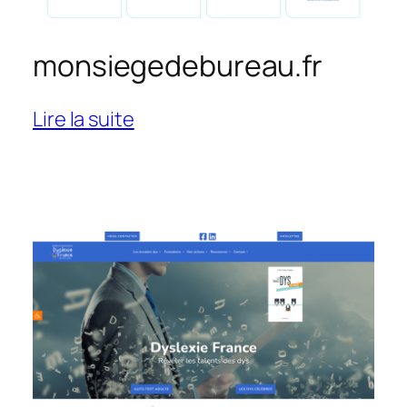
monsiegedebureau.fr
:
Lire la suite
monsiegedebureau.fr