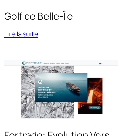
Golf de Belle-Île
:
Lire la suite
Golf
de
Belle-
Île
Fertrade: Evolution Vers