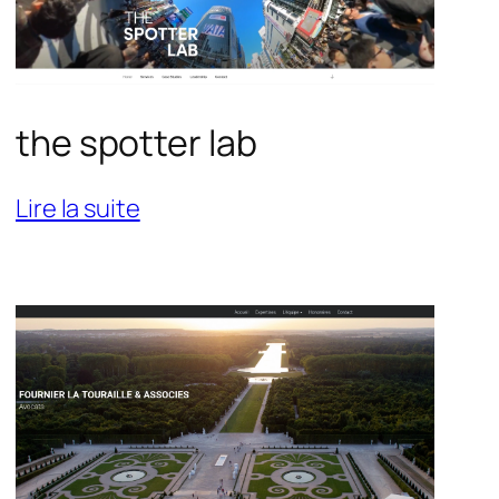
the spotter lab
:
Lire la suite
the
spotter
lab