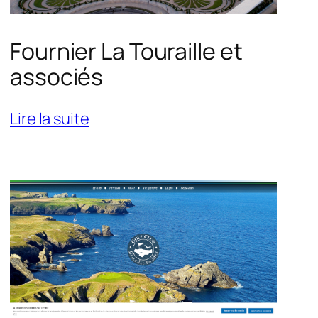
Fournier La Touraille et
associés
:
Lire la suite
Fournier
La
Touraille
et
associés