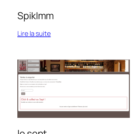
SpikImm
:
Lire la suite
SpikImm
le sept